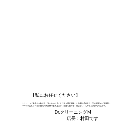
​【私にお任せください】
​クリーニング業界３０年以上、洗いを知り尽くした私が研究開発した洗剤＆柔軟仕上げ剤は家庭での洗濯禁止
マークのおしゃれ着が自宅の洗濯機でも洗えます。繊維を傷めず、縮まない、しかも経済的な商品です。
Dr.
クリーニング
M
​店長：村田です